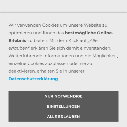
Wir verwenden Cookies um unsere Website zu
optimieren und Ihnen das
bestmögliche Online-
Erlebnis
zu bieten. Mit dem Klick auf
„Alle
erlauben“
erklären Sie sich damit einverstanden.
Weiterführende Informationen und die Möglichkeit,
einzelne Cookies zuzulassen oder sie zu
deaktivieren, erhalten Sie in unserer
Datenschutzerklärung
.
AGB
WIDERRUFSRECHT
DATENSCHUTZ
IMPRESSUM
VERSAND & ZAHLUNG
KARRIERE
BLOGS
ARBEITSPLATZEXPERTEN
PARTNERPROGRAMM
NUR NOTWENDIGE
GEMEINSAM STÄRKER
WIDERRUF BUTTON
EINSTELLUNGEN
ALLE ERLAUBEN
© 2025 |
BÜRO POINT GMBH