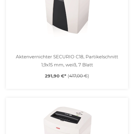
Aktenvernichter SECURIO C18, Partikelschnitt
1,9x15 mm, weiß, 7 Blatt
291,90 €
*
(
417,00 €
)