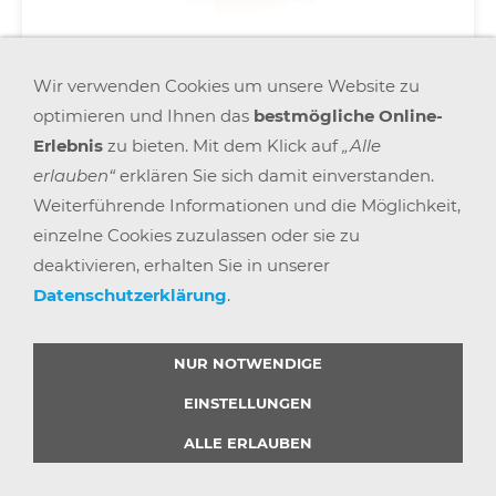
Wir verwenden Cookies um unsere Website zu
Aktenvernichter SECURIO B35, Streifenschnitt
optimieren und Ihnen das
bestmögliche Online-
3,9mm, weiß, 30 - 32 Blatt
Erlebnis
zu bieten. Mit dem Klick auf
„Alle
851,90 €
*
(
1.217,00 €
)
erlauben“
erklären Sie sich damit einverstanden.
Weiterführende Informationen und die Möglichkeit,
einzelne Cookies zuzulassen oder sie zu
deaktivieren, erhalten Sie in unserer
Datenschutzerklärung
.
NUR NOTWENDIGE
EINSTELLUNGEN
ALLE ERLAUBEN