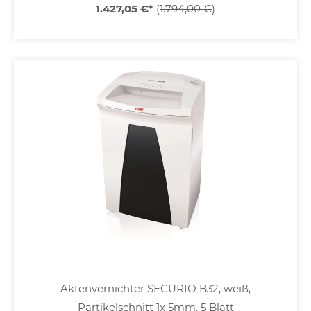
1.427,05 €
*
(
1.794,00 €
)
Aktenvernichter SECURIO B32, weiß,
Partikelschnitt 1x 5mm, 5 Blatt