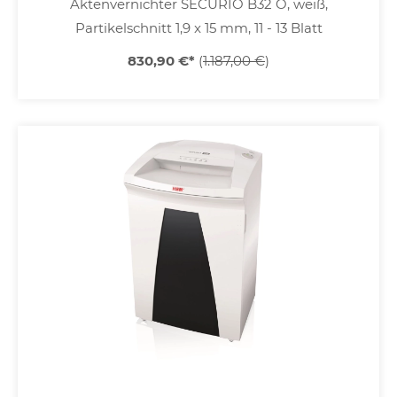
Aktenvernichter SECURIO B32 O, weiß,
Partikelschnitt 1,9 x 15 mm, 11 - 13 Blatt
830,90 €
*
(
1.187,00 €
)