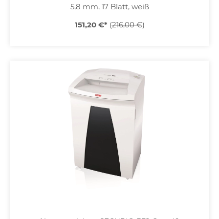
5,8 mm, 17 Blatt, weiß
151,20 €
*
(
216,00 €
)