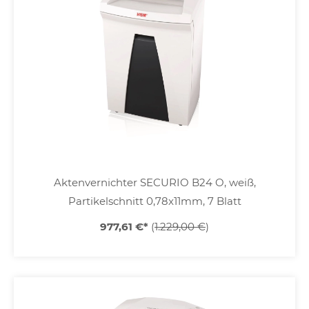
Aktenvernichter SECURIO B24 O, weiß,
Partikelschnitt 0,78x11mm, 7 Blatt
977,61 €
*
(
1.229,00 €
)